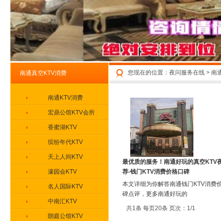
您现在的位置：
夜问服务在线
>
南
南通真空KTV消费
南通KTV消费
宏鼎公馆KTV会所
香蜜湖KTV
缤纷年代KTV
天上人间KTV
最优质的服务！南通好玩的真空KTV
濠园会KTV
荐-钱门KTV消费价格口碑
本文详细为你解答南通钱门KTV消费
名人国际KTV
碑点评，更多南通好玩的
中南汇KTV
共1条 每页20条 页次：1/1
朗庭公馆KTV